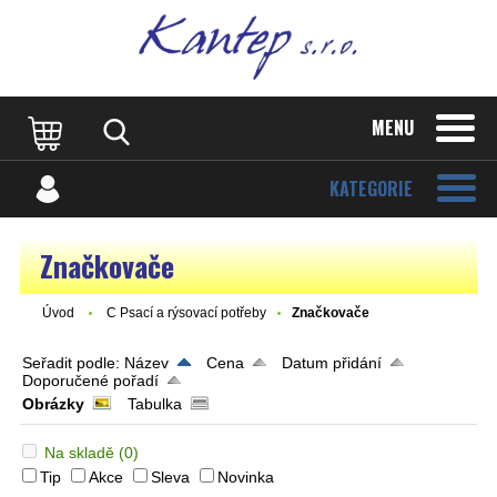
MENU
KATEGORIE
Značkovače
Úvod
C Psací a rýsovací potřeby
Značkovače
Seřadit podle:
Název
Cena
Datum přidání
Doporučené pořadí
Obrázky
Tabulka
Na skladě
(0)
Tip
Akce
Sleva
Novinka