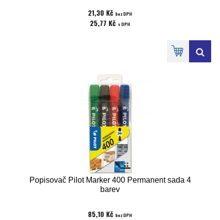
21,30 Kč
bez DPH
25,77 Kč
s DPH
Popisovač Pilot Marker 400 Permanent sada 4
barev
85,10 Kč
bez DPH