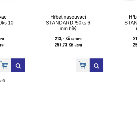
vací
Hřbet nasouvací
Hřb
ks 10
STANDARD /50ks 6
STAN
ý
mm bílý
213,- Kč
2
DPH
bez DPH
257,73 Kč
2
DPH
s DPH
tů.