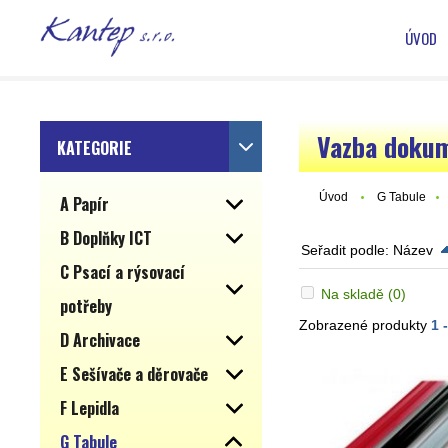
ÚVOD
Vazba doku
KATEGORIE
Úvod
G Tabule
A Papír
B Doplňky ICT
Seřadit podle:
Název
C Psací a rýsovací
Na skladě
(0)
potřeby
Zobrazené produkty
1 
D Archivace
E Sešívače a děrovače
F Lepidla
G Tabule