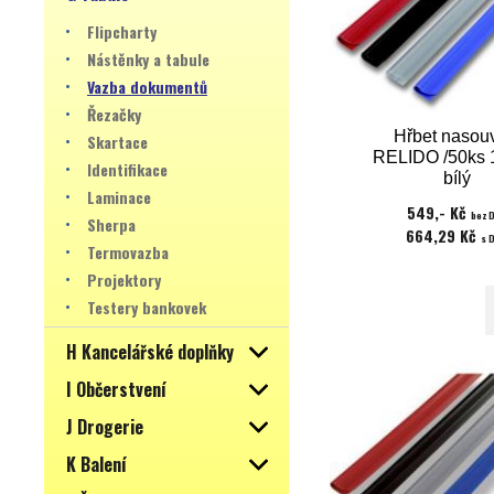
Flipcharty
Nástěnky a tabule
Vazba dokumentů
Řezačky
Hřbet nasou
Skartace
RELIDO /50ks
Identifikace
bílý
Laminace
549,- Kč
bez 
Sherpa
664,29 Kč
s 
Termovazba
Projektory
Testery bankovek
H Kancelářské doplňky
I Občerstvení
J Drogerie
K Balení