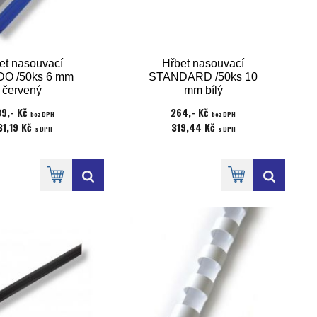
et nasouvací
Hřbet nasouvací
DO /50ks 6 mm
STANDARD /50ks 10
červený
mm bílý
9,- Kč
264,- Kč
bez DPH
bez DPH
31,19 Kč
319,44 Kč
s DPH
s DPH