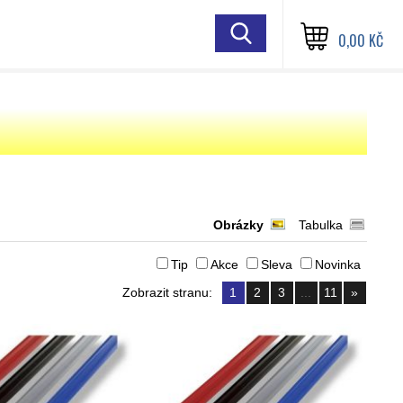
0,00 KČ
Obrázky
Tabulka
Tip
Akce
Sleva
Novinka
Zobrazit stranu:
1
2
3
...
11
»