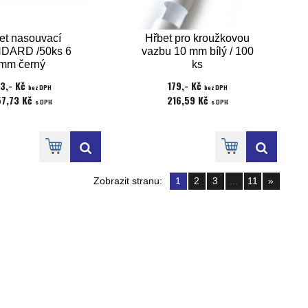
et nasouvací
Hřbet pro kroužkovou
DARD /50ks 6
vazbu 10 mm bílý / 100
mm černý
ks
13,- Kč
179,- Kč
bez DPH
bez DPH
57,73 Kč
216,59 Kč
s DPH
s DPH
Zobrazit stranu:
1
2
3
...
11
»