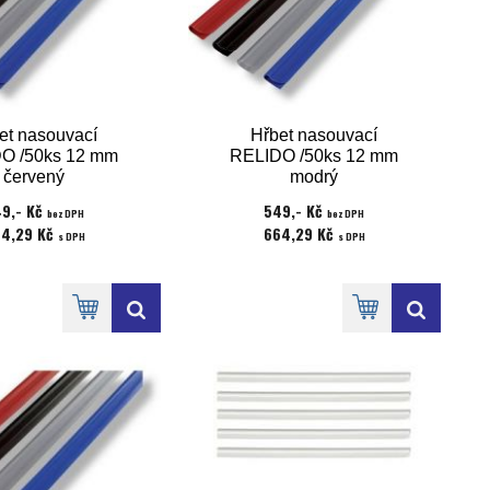
et nasouvací
Hřbet nasouvací
O /50ks 12 mm
RELIDO /50ks 12 mm
červený
modrý
9,- Kč
549,- Kč
bez DPH
bez DPH
4,29 Kč
664,29 Kč
s DPH
s DPH