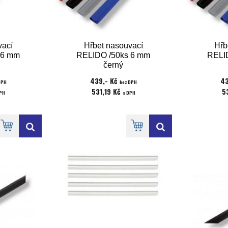
vací
Hřbet nasouvací
Hřb
 6 mm
RELIDO /50ks 6 mm
RELI
černý
439,- Kč
43
DPH
bez DPH
531,19 Kč
5
PH
s DPH