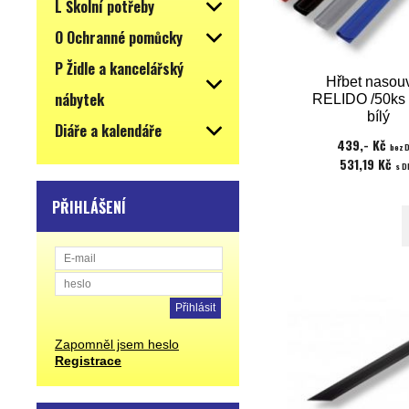
L Školní potřeby
O Ochranné pomůcky
P Židle a kancelářský
Hřbet nasou
nábytek
RELIDO /50ks
bílý
Diáře a kalendáře
439,- Kč
bez 
531,19 Kč
s D
PŘIHLÁŠENÍ
Zapomněl jsem heslo
Registrace