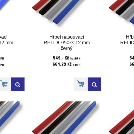
vací
Hřbet nasouvací
Hřb
 12 mm
RELIDO /50ks 12 mm
RELID
černý
549,- Kč
54
DPH
bez DPH
664,29 Kč
66
DPH
s DPH