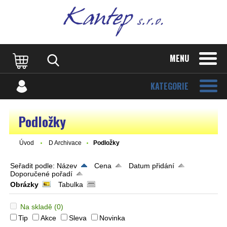
MENU
KATEGORIE
Podložky
Úvod
D Archivace
Podložky
Seřadit podle:
Název
Cena
Datum přidání
Doporučené pořadí
Obrázky
Tabulka
Na skladě
(0)
Tip
Akce
Sleva
Novinka