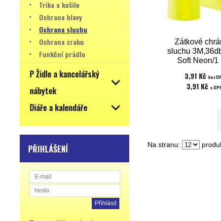
Trika a košile
Ochrana hlavy
Ochrana sluchu
Ochrana zraku
Zátkové chrá
sluchu 3M,36
Funkční prádlo
Soft Neon/1 
jednorázo
P Židle a kancelářský
3,91 Kč
bez D
3,91 Kč
s DP
nábytek
Diáře a kalendáře
Na stranu:
produk
PŘIHLÁŠENÍ