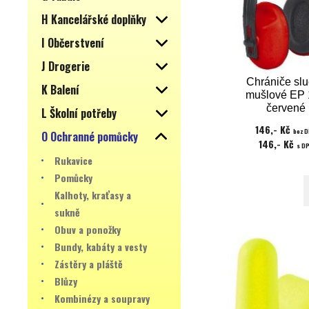
H Kancelářské doplňky
I Občerstvení
J Drogerie
Chrániče sl
K Balení
mušlové EP
červené
L Školní potřeby
146,- Kč
bez 
O Ochranné pomůcky
146,- Kč
s D
Rukavice
Pomůcky
Kalhoty, kraťasy a
sukně
Obuv a ponožky
Bundy, kabáty a vesty
Zástěry a pláště
Blůzy
Kombinézy a soupravy