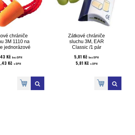
kové chrániče
Zátkové chrániče
hu 3M 1110 na
sluchu 3M, EAR
e jednorázové
Classic /1 pár
jednorázové
,43 Kč
5,81 Kč
bez DPH
bez DPH
9,43 Kč
5,81 Kč
s DPH
s DPH