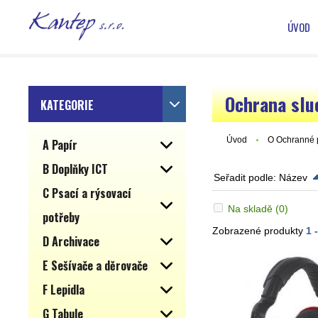
ÚVOD
Ochrana slu
KATEGORIE
Úvod
O Ochranné
A Papír
B Doplňky ICT
Seřadit podle:
Název
C Psací a rýsovací
Na skladě
(0)
potřeby
Zobrazené produkty
1 
D Archivace
E Sešívače a děrovače
F Lepidla
G Tabule