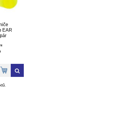
niče
db EAR
pár
vé
PH
H
tů.