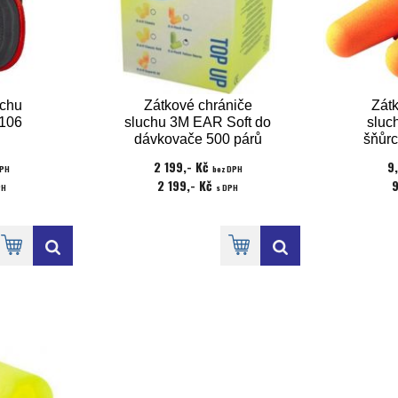
uchu
Zátkové chrániče
Zát
 106
sluchu 3M EAR Soft do
sluc
dávkovače 500 párů
šňůrc
2 199,- Kč
9
DPH
bez DPH
2 199,- Kč
PH
s DPH