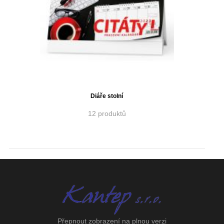
Diáře stolní
12 produktů
Přepnout zobrazení na plnou verzi