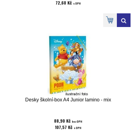
72,60 Kč
s DPH
Desky školní-box A4 Junior lamino - mix
88,90 Kč
bez DPH
107,57 Kč
s DPH