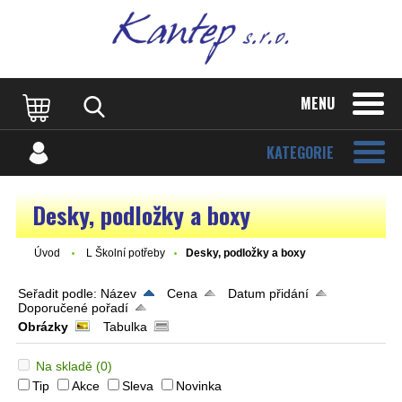
MENU
KATEGORIE
Desky, podložky a boxy
Úvod
L Školní potřeby
Desky, podložky a boxy
Seřadit podle:
Název
Cena
Datum přidání
Doporučené pořadí
Obrázky
Tabulka
Na skladě
(0)
Tip
Akce
Sleva
Novinka