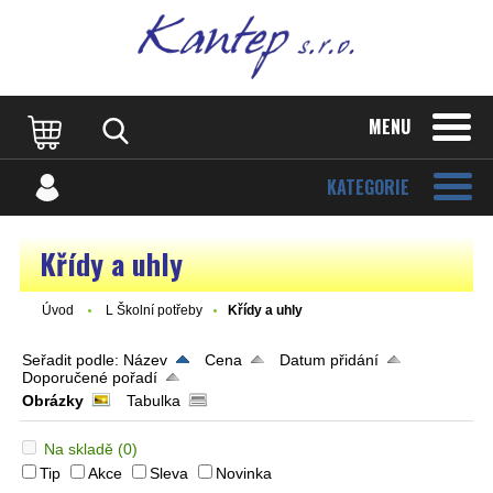
MENU
KATEGORIE
Křídy a uhly
Úvod
L Školní potřeby
Křídy a uhly
Seřadit podle:
Název
Cena
Datum přidání
Doporučené pořadí
Obrázky
Tabulka
Na skladě
(0)
Tip
Akce
Sleva
Novinka