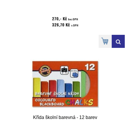
270,- Kč
bez DPH
326,70 Kč
s DPH
Křída školní barevná - 12 barev