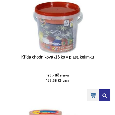
Křída chodníková /16 ks v plast. kelímku
129,- Kč
bez DPH
156,09 Kč
s DPH