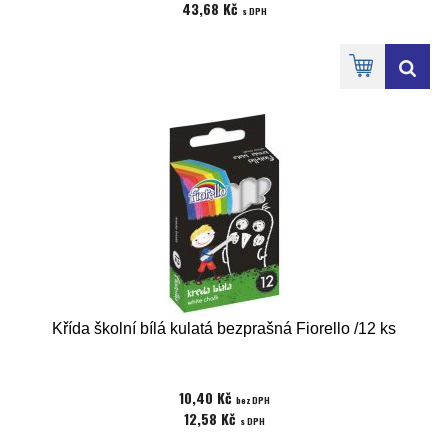
43,68 Kč
s DPH
Křída školní bílá kulatá bezprašná Fiorello /12 ks
10,40 Kč
bez DPH
12,58 Kč
s DPH