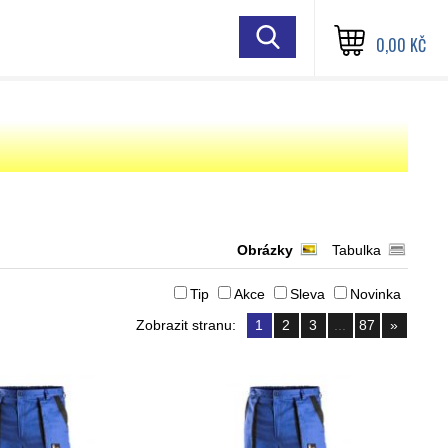
0,00 KČ
Obrázky
Tabulka
Tip
Akce
Sleva
Novinka
Zobrazit stranu:
1
2
3
...
87
»