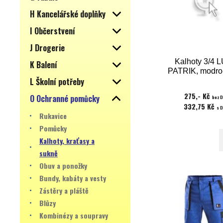
H Kancelářské doplňky
I Občerstvení
J Drogerie
Kalhoty 3/4 
K Balení
PATRIK, modro
L Školní potřeby
275,- Kč
O Ochranné pomůcky
bez 
332,75 Kč
s 
Rukavice
Pomůcky
Kalhoty, kraťasy a
sukně
Obuv a ponožky
Bundy, kabáty a vesty
Zástěry a pláště
Blůzy
Kombinézy a soupravy