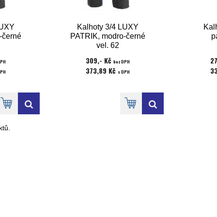
LUXY
Kalhoty 3/4 LUXY
Kal
-černé
PATRIK, modro-černé
p
vel. 62
309,- Kč
2
DPH
bez DPH
373,89 Kč
3
DPH
s DPH
tů.