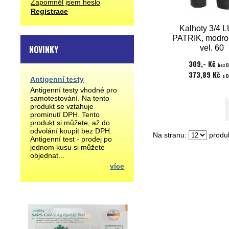
Zapomněl jsem heslo
Registrace
Kalhoty 3/4 
PATRIK, modro
NOVINKY
vel. 60
309,- Kč
bez 
373,89 Kč
s 
Antigenní testy
Antigenní testy vhodné pro
samotestování. Na tento
produkt se vztahuje
prominutí DPH. Tento
produkt si můžete, až do
odvolání koupit bez DPH.
Na stranu:
produk
Antigenní test - prodej po
jednom kusu si můžete
objednat...
více