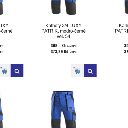
LUXY
Kalhoty 3/4 LUXY
Kalh
-černé
PATRIK, modro-černé
PATRI
vel. 54
309,- Kč
30
DPH
bez DPH
373,89 Kč
3
DPH
s DPH