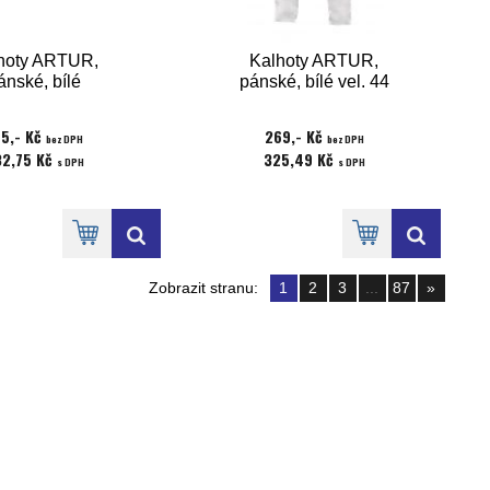
hoty ARTUR,
Kalhoty ARTUR,
ánské, bílé
pánské, bílé vel. 44
75,- Kč
269,- Kč
bez DPH
bez DPH
32,75 Kč
325,49 Kč
s DPH
s DPH
Zobrazit stranu:
1
2
3
...
87
»