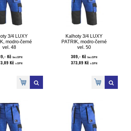
oty 3/4 LUXY
Kalhoty 3/4 LUXY
K, modro-černé
PATRIK, modro-černé
vel. 48
vel. 50
9,- Kč
309,- Kč
bez DPH
bez DPH
73,89 Kč
373,89 Kč
s DPH
s DPH