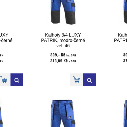
LUXY
Kalhoty 3/4 LUXY
Kalh
-černé
PATRIK, modro-černé
PATRI
vel. 46
309,- Kč
30
DPH
bez DPH
373,89 Kč
3
DPH
s DPH