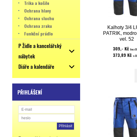
Trika a košile
Ochrana hlavy
Ochrana sluchu
Ochrana zraku
Kalhoty 3/4 
Funkční prádlo
PATRIK, modro
vel. 52
P Židle a kancelářský
309,- Kč
bez 
373,89 Kč
nábytek
s 
Diáře a kalendáře
PŘIHLÁŠENÍ