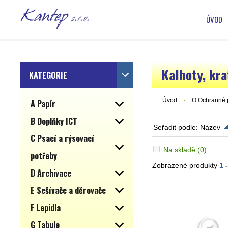
ÚVOD
Kalhoty, kr
KATEGORIE
Úvod
O Ochranné
A Papír
B Doplňky ICT
Seřadit podle:
Název
C Psací a rýsovací
Na skladě
(0)
potřeby
Zobrazené produkty
1 
D Archivace
E Sešívače a děrovače
F Lepidla
G Tabule