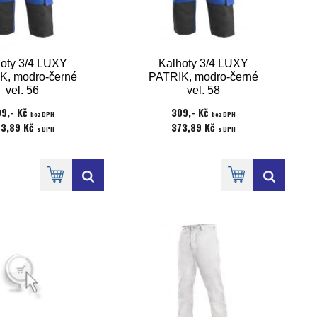
oty 3/4 LUXY
Kalhoty 3/4 LUXY
K, modro-černé
PATRIK, modro-černé
vel. 56
vel. 58
9,- Kč
309,- Kč
bez DPH
bez DPH
73,89 Kč
373,89 Kč
s DPH
s DPH