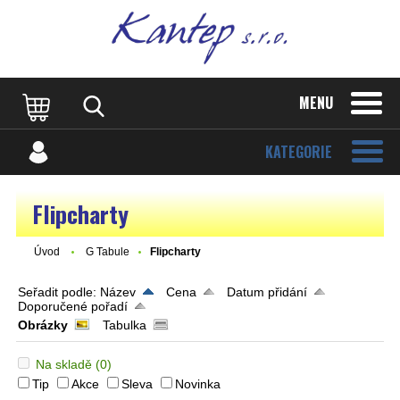
MENU
KATEGORIE
Flipcharty
Úvod
G Tabule
Flipcharty
Seřadit podle:
Název
Cena
Datum přidání
Doporučené pořadí
Obrázky
Tabulka
Na skladě
(0)
Tip
Akce
Sleva
Novinka