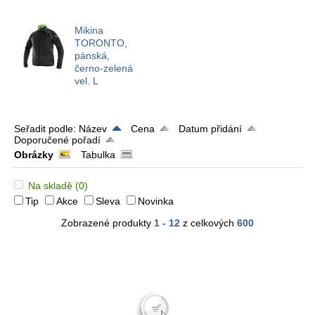
Mikina
TORONTO,
pánská,
černo-zelená
vel. L
Seřadit podle:
Název
Cena
Datum přidání
Doporučené pořadí
Obrázky
Tabulka
Na skladě
(0)
Tip
Akce
Sleva
Novinka
Zobrazené produkty
1 - 12
z celkových
600