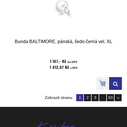
Bunda BALTIMORE, pánská, šedo-černá vel. XL
1 167,- Kč
bez DPH
1 412,07 Kč
s DPH
Zobrazit stranu:
1
2
3
...
50
»