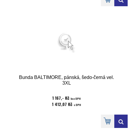
Bunda BALTIMORE, pánská, šedo-černá vel.
3XL
1 167,- Kč
bez DPH
1 412,07 Kč
s DPH