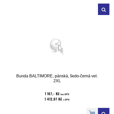
Bunda BALTIMORE, pánská, šedo-černá vel.
2XL
1 167,- Kč
bez DPH
1 412,07 Kč
s DPH