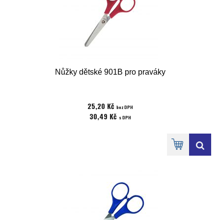
Nůžky dětské 901B pro praváky
25,20 Kč
bez DPH
30,49 Kč
s DPH