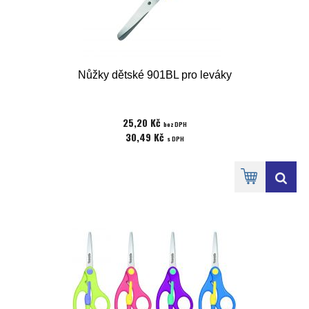
Nůžky dětské 901BL pro leváky
25,20 Kč
bez DPH
30,49 Kč
s DPH