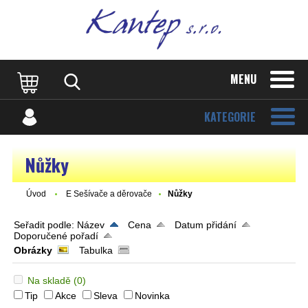
MENU
KATEGORIE
Nůžky
Úvod
E Sešívače a děrovače
Nůžky
Seřadit podle:
Název
Cena
Datum přidání
Doporučené pořadí
Obrázky
Tabulka
Na skladě
(0)
Tip
Akce
Sleva
Novinka