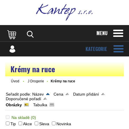
MENU
KATEGORIE
Krémy na ruce
Úvod
J Drogerie
Krémy na ruce
Seřadit podle:
Název
Cena
Datum přidání
Doporučené pořadí
Obrázky
Tabulka
Na skladě
(0)
Tip
Akce
Sleva
Novinka