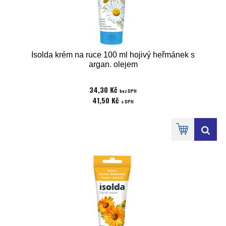
Isolda krém na ruce 100 ml hojivý heřmánek s
argan. olejem
34,30 Kč
bez DPH
41,50 Kč
s DPH