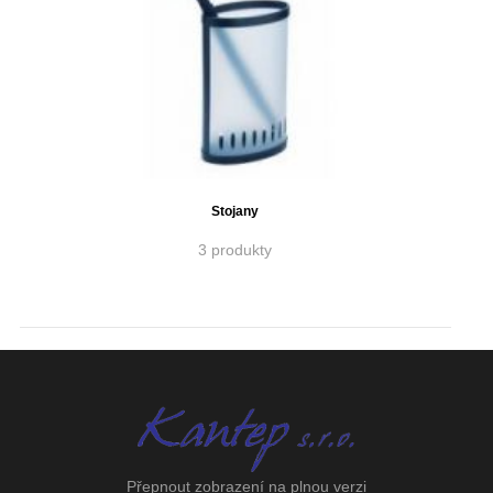
Stojany
3 produkty
Přepnout zobrazení na plnou verzi