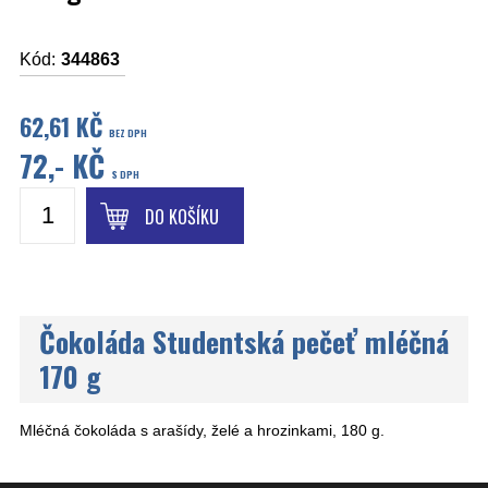
Kód:
344863
62,61 KČ
BEZ DPH
72,- KČ
S DPH
DO KOŠÍKU
Čokoláda Studentská pečeť mléčná
170 g
Mléčná čokoláda s arašídy, želé a hrozinkami, 180 g.