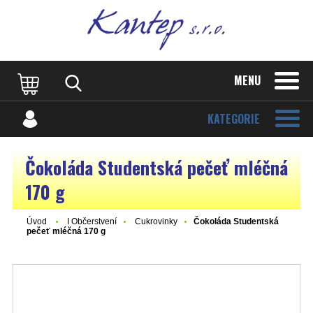
MENU
KATEGORIE
Čokoláda Studentská pečeť mléčná
170 g
Úvod
I Občerstvení
Cukrovinky
Čokoláda Studentská
pečeť mléčná 170 g